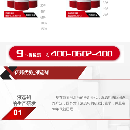
32#
32#
46#
46#
68#
68#
100#
150#
亿邦优势_液态钼
液态钼
现在随着润滑油的更新换代，液态钼的应用逐
的生产研发
渐广泛，国外对于液态钼的研发比较早，并且在
90年代就已经……