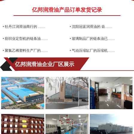
亿邦润滑油产品订单发货记录
•
牡丹江润滑油商行的 ……
•
沈阳冠蓝润滑油的 齿……
•
纺织业定型机的链条油……
•
玻璃制品厂的链条油已……
•
聚氯乙稀塑料生产厂的……
•
气动压缩缸厂的压缩机……
亿邦润滑油企业厂区展示