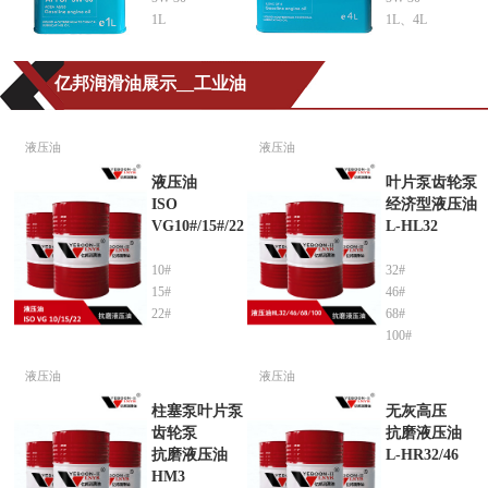
1L
1L、4L
亿邦润滑油展示__工业油
液压油
液压油
液压油
叶片泵齿轮泵
ISO
经济型液压油
VG10#/15#/22
L-HL32
10#
32#
15#
46#
22#
68#
100#
液压油
液压油
柱塞泵叶片泵
无灰高压
齿轮泵
抗磨液压油
抗磨液压油
L-HR32/46
HM3